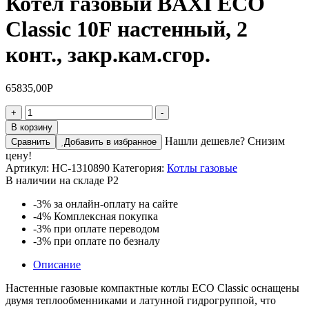
Котел газовый BAXI ECO
Classic 10F настенный, 2
конт., закр.кам.сгор.
65835,00
Р
Количество
+
-
товара
В корзину
Котел
Нашли дешевле? Снизим
Сравнить
Добавить в избранное
газовый
цену!
BAXI
Артикул:
НС-1310890
Категория:
Котлы газовые
ECO
В наличии на складе Р2
Classic
10F
-3%
за онлайн-оплату на сайте
настенный,
-4%
Комплексная покупка
2
-3%
при оплате переводом
конт.,
-3%
при оплате по безналу
закр.кам.сгор.
Описание
Настенные газовые компактные котлы ECO Classic оснащены
двумя теплообменниками и латунной гидрогруппой, что