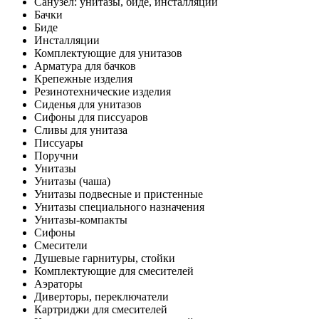
Санузел: унитазы, биде, инсталляции
Бачки
Биде
Инсталляции
Комплектующие для унитазов
Арматура для бачков
Крепежные изделия
Резинотехнические изделия
Сиденья для унитазов
Сифоны для писсуаров
Сливы для унитаза
Писсуары
Поручни
Унитазы
Унитазы (чаша)
Унитазы подвесные и пристенные
Унитазы специального назначения
Унитазы-компакты
Сифоны
Смесители
Душевые гарнитуры, стойки
Комплектующие для смесителей
Аэраторы
Диверторы, переключатели
Картриджи для смесителей