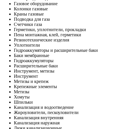
Газовое оборудование
Колонки газовые
Краны газовые
Подводка для газа
Счетчики газа
Герметики, уплотнители, прокладки
Пена монтажная, клей, герметики
Резинотехнические изделия
Уплотнители
Гидроаккумяторы и расширительные баки
Баки мембранные
Гидроаккумуляторы
Расширительные баки
Инструмент, метизы
Инструмент
Метизы и крепеж
Крепежные элементы
Метизы
Хомуты
Шпильки
Канализация и водоотведение
Жироуловители, пескоуловители
Канализация внутренняя
Канализация наружная
Люки канализационные