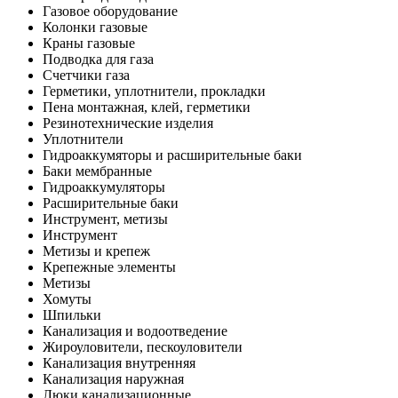
Газовое оборудование
Колонки газовые
Краны газовые
Подводка для газа
Счетчики газа
Герметики, уплотнители, прокладки
Пена монтажная, клей, герметики
Резинотехнические изделия
Уплотнители
Гидроаккумяторы и расширительные баки
Баки мембранные
Гидроаккумуляторы
Расширительные баки
Инструмент, метизы
Инструмент
Метизы и крепеж
Крепежные элементы
Метизы
Хомуты
Шпильки
Канализация и водоотведение
Жироуловители, пескоуловители
Канализация внутренняя
Канализация наружная
Люки канализационные