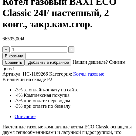
Котел газовый BAXI ECO
Classic 24F настенный, 2
конт., закр.кам.сгор.
66595,00
Р
Количество
+
-
товара
В корзину
Котел
Нашли дешевле? Снизим
Сравнить
Добавить в избранное
газовый
цену!
BAXI
Артикул:
НС-1169266
Категория:
Котлы газовые
ECO
В наличии на складе Р2
Classic
24F
-3%
за онлайн-оплату на сайте
настенный,
-4%
Комплексная покупка
2
-3%
при оплате переводом
конт.,
-3%
при оплате по безналу
закр.кам.сгор.
Описание
Настенные газовые компактные котлы ECO Classic оснащены
двумя теплообменниками и латунной гидрогруппой, что