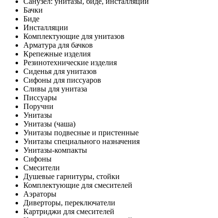
Санузел: унитазы, биде, инсталляции
Бачки
Биде
Инсталляции
Комплектующие для унитазов
Арматура для бачков
Крепежные изделия
Резинотехнические изделия
Сиденья для унитазов
Сифоны для писсуаров
Сливы для унитаза
Писсуары
Поручни
Унитазы
Унитазы (чаша)
Унитазы подвесные и пристенные
Унитазы специального назначения
Унитазы-компакты
Сифоны
Смесители
Душевые гарнитуры, стойки
Комплектующие для смесителей
Аэраторы
Диверторы, переключатели
Картриджи для смесителей