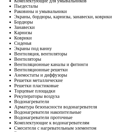
Комплектующие для умывальников
Пьедесталы
Раковины и умывальники
Экраны, бордюры, карнизы, занавески, коврики
Бордюры
Занавески
Карнизы
Коврики
Сиденья
Экраны под ванну
Вентиляция, вентиляторы
Вентиляторы
Вентиляционные каналы и фитинги
Вентиляционные решетки
Анемостаты и диффузоры
Решетки металлические
Решетки пластиковые
Торцевые площадки
Рекуператоры воздуха
Водонагреватели
Арматура безопасности водонагревателя
Водонагреватели накопительные
Водонагреватели проточные
Комплектующие к водонагревателям
Смесители с нагревательным элементом