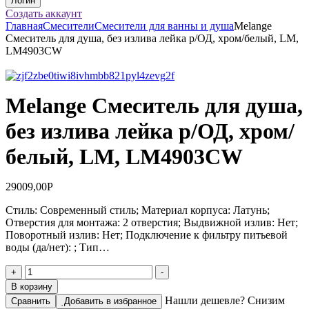
Создать аккаунт
Главная
Смесители
Смесители для ванны и душа
Melange
Смеситель для душа, без излива лейка р/ОД, хром/белый, LM,
LM4903CW
Melange Смеситель для душа,
без излива лейка р/ОД, хром/
белый, LM, LM4903CW
29009,00
Р
Стиль: Современный стиль; Материал корпуса: Латунь;
Отверстия для монтажа: 2 отверстия; Выдвижной излив: Нет;
Поворотный излив: Нет; Подключение к фильтру питьевой
воды (да/нет): ; Тип…
Количество
+
-
товара
В корзину
Melange
Нашли дешевле? Снизим
Сравнить
Добавить в избранное
Смеситель