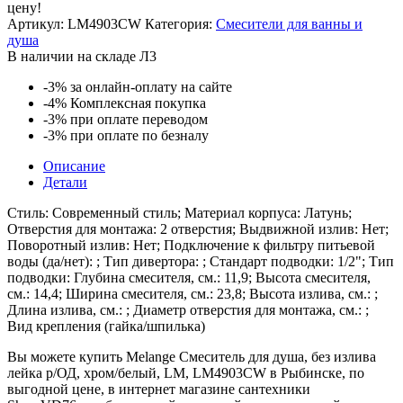
цену!
для
Артикул:
LM4903CW
Категория:
Смесители для ванны и
душа,
душа
без
В наличии на складе Л3
излива
лейка
-3%
за онлайн-оплату на сайте
р/
-4%
Комплексная покупка
ОД,
-3%
при оплате переводом
хром/
-3%
при оплате по безналу
белый,
LM,
Описание
LM4903CW
Детали
Стиль: Современный стиль; Материал корпуса: Латунь;
Отверстия для монтажа: 2 отверстия; Выдвижной излив: Нет;
Поворотный излив: Нет; Подключение к фильтру питьевой
воды (да/нет): ; Тип дивертора: ; Стандарт подводки: 1/2"; Тип
подводки: Глубина смесителя, см.: 11,9; Высота смесителя,
см.: 14,4; Ширина смесителя, см.: 23,8; Высота излива, см.: ;
Длина излива, см.: ; Диаметр отверстия для монтажа, см.: ;
Вид крепления (гайка/шпилька)
Вы можете купить Melange Смеситель для душа, без излива
лейка р/ОД, хром/белый, LM, LM4903CW в Рыбинске, по
выгодной цене, в интернет магазине сантехники