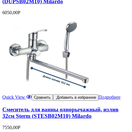
(DUPSB02M10) Milardo
6050,00
Р
Quick View
Подробнее
Сравнить
Добавить в избранное
Смеситель для ванны однорычажный, излив
32см Sterm (STESB02M10) Milardo
7550,00
Р