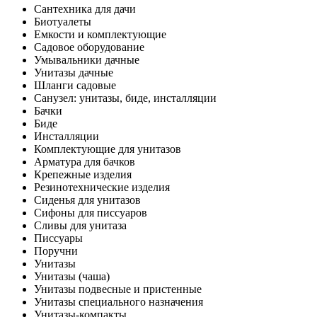
Сантехника для дачи
Биотуалеты
Емкости и комплектующие
Садовое оборудование
Умывальники дачные
Унитазы дачные
Шланги садовые
Санузел: унитазы, биде, инсталляции
Бачки
Биде
Инсталляции
Комплектующие для унитазов
Арматура для бачков
Крепежные изделия
Резинотехнические изделия
Сиденья для унитазов
Сифоны для писсуаров
Сливы для унитаза
Писсуары
Поручни
Унитазы
Унитазы (чаша)
Унитазы подвесные и пристенные
Унитазы специального назначения
Унитазы-компакты