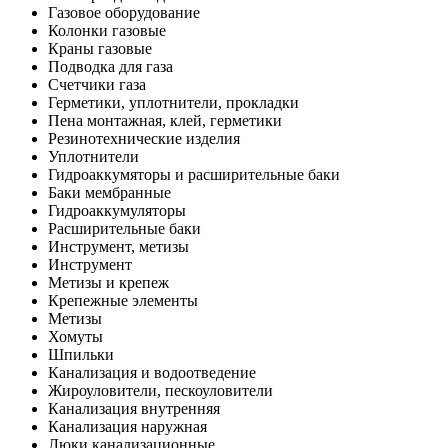
Газовое оборудование
Колонки газовые
Краны газовые
Подводка для газа
Счетчики газа
Герметики, уплотнители, прокладки
Пена монтажная, клей, герметики
Резинотехнические изделия
Уплотнители
Гидроаккумяторы и расширительные баки
Баки мембранные
Гидроаккумуляторы
Расширительные баки
Инструмент, метизы
Инструмент
Метизы и крепеж
Крепежные элементы
Метизы
Хомуты
Шпильки
Канализация и водоотведение
Жироуловители, пескоуловители
Канализация внутренняя
Канализация наружная
Люки канализационные