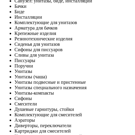
Санузел: унитазы, биде, инсталляции
Бачки
Биде
Инсталляции
Комплектующие для унитазов
Арматура для бачков
Крепежные изделия
Резинотехнические изделия
Сиденья для унитазов
Сифоны для писсуаров
Сливы для унитаза
Писсуары
Поручни
Унитазы
Унитазы (чаша)
Унитазы подвесные и пристенные
Унитазы специального назначения
Унитазы-компакты
Сифоны
Смесители
Душевые гарнитуры, стойки
Комплектующие для смесителей
Аэраторы
Диверторы, переключатели
Картриджи для смесителей