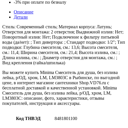
-3%
при оплате по безналу
хром,
LM,
Описание
LM3803C
Детали
Стиль: Современный стиль; Материал корпуса: Латунь;
Отверстия для монтажа: 2 отверстия; Выдвижной излив: Нет;
Поворотный излив: Нет; Подключение к фильтру питьевой
воды (да/нет): ; Тип дивертора: ; Стандарт подводки: 1/2"; Тип
подводки: Глубина смесителя, см.: 13,6; Высота смесителя,
см.: 11,4; Ширина смесителя, см.: 21,4; Высота излива, см.: ;
Длина излива, см.: ; Диаметр отверстия для монтажа, см.: ;
Вид крепления (гайка/шпилька)
Вы можете купить Minima Смеситель для душа, без излива
лейка, р/ОД, хром, LM, LM3803C в Рыбинске, по выгодной
цене, в интернет магазине сантехники Shop.VD76.ru с
бесплатной доставкой и качественной установкой. Minima
Смеситель для душа, без излива лейка, р/ОД, хром, LM,
LM3803C: описание, фото, характеристики, отзывы
покупателей, инструкция и аксессуары.
Код ТНВЭД
8481801100