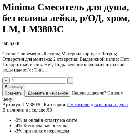
Minima Смеситель для душа,
без излива лейка, р/ОД, хром,
LM, LM3803C
9456,00
Р
Стиль: Современный стиль; Материал корпуса: Латунь;
Отверстия для монтажа: 2 отверстия; Выдвижной излив: Нет;
Поворотный излив: Нет; Подключение к фильтру питьевой
воды (да/нет): ; Тип…
Количество
+
-
товара
В корзину
Minima
Нашли дешевле? Снизим
Сравнить
Добавить в избранное
Смеситель
цену!
для
Артикул:
LM3803C
Категория:
Смесители для ванны и душа
душа,
В наличии на складе Л3
без
излива
-3%
за онлайн-оплату на сайте
лейка,
-4%
Комплексная покупка
р/
-3%
при оплате переводом
ОД,