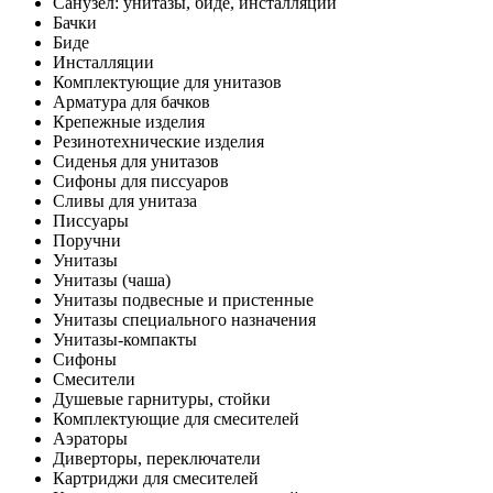
Санузел: унитазы, биде, инсталляции
Бачки
Биде
Инсталляции
Комплектующие для унитазов
Арматура для бачков
Крепежные изделия
Резинотехнические изделия
Сиденья для унитазов
Сифоны для писсуаров
Сливы для унитаза
Писсуары
Поручни
Унитазы
Унитазы (чаша)
Унитазы подвесные и пристенные
Унитазы специального назначения
Унитазы-компакты
Сифоны
Смесители
Душевые гарнитуры, стойки
Комплектующие для смесителей
Аэраторы
Диверторы, переключатели
Картриджи для смесителей