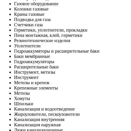
Газовое оборудование
Колонки газовые
Краны газовые
Подводка для газа
Счетчики газа
Герметики, уплотнители, прокладки
Пена монтажная, клей, герметики
Резинотехнические изделия
Уплотнители
Гидроаккумяторы и расширительные баки
Баки мембранные
Гидроаккумуляторы
Расширительные баки
Инструмент, метизы
Инструмент
Метизы и крепеж
Крепежные элементы
Метизы
Хомуты
Шпильки
Канализация и водоотведение
Жироуловители, пескоуловители
Канализация внутренняя
Канализация наружная
Люки канализационные