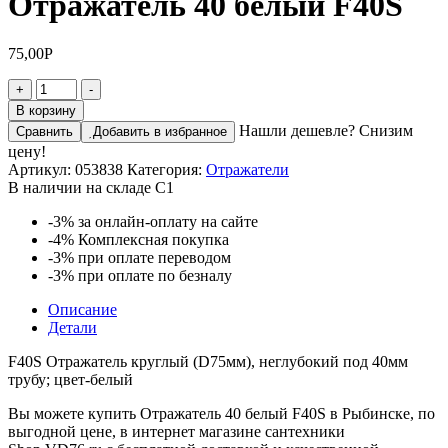
Отражатель 40 белый F40S
75,00
Р
Количество
+
-
товара
В корзину
Отражатель
Нашли дешевле? Снизим
Сравнить
Добавить в избранное
40
цену!
белый
Артикул:
053838
Категория:
Отражатели
F40S
В наличии на складе С1
-3%
за онлайн-оплату на сайте
-4%
Комплексная покупка
-3%
при оплате переводом
-3%
при оплате по безналу
Описание
Детали
F40S Отражатель круглый (D75мм), неглубокий под 40мм
трубу; цвет-белый
Вы можете купить Отражатель 40 белый F40S в Рыбинске, по
выгодной цене, в интернет магазине сантехники