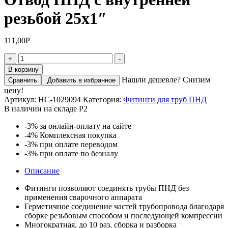
резьбой 25х1″
111,00
Р
Количество
+
-
товара
В корзину
Отвод
Нашли дешевле? Снизим
Сравнить
Добавить в избранное
ПНД
цену!
с
Артикул:
НС-1029094
Категория:
Фитинги для труб ПНД
внутренней
В наличии на складе Р2
резьбой
25х1"
-3%
за онлайн-оплату на сайте
-4%
Комплексная покупка
-3%
при оплате переводом
-3%
при оплате по безналу
Описание
Фитинги позволяют соединять трубы ПНД без
применения сварочного аппарата
Герметичное соединение частей трубопровода благодаря
сборке резьбовым способом и последующей компрессии
Многократная, до 10 раз, сборка и разборка