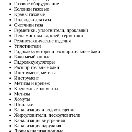
Газовое оборудование
Колонки газовые
Краны газовые
Подводка для газа
Счетчики газа
Герметики, уплотнители, прокладки
Пена монтажная, клей, герметики
Резинотехнические изделия
Уплотнители
Гидроаккумяторы и расширительные баки
Баки мембранные
Гидроаккумуляторы
Расширительные баки
Инструмент, метизы
Инструмент
Метизы и крепеж
Крепежные элементы
Метизы
Хомуты
Шпильки
Канализация и водоотведение
Жироуловители, пескоуловители
Канализация внутренняя
Канализация наружная
Люки канализационные