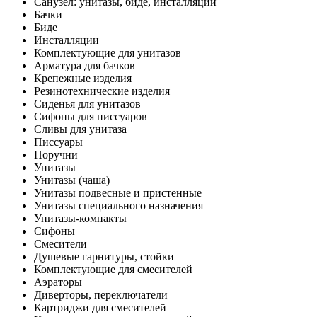
Санузел: унитазы, биде, инсталляции
Бачки
Биде
Инсталляции
Комплектующие для унитазов
Арматура для бачков
Крепежные изделия
Резинотехнические изделия
Сиденья для унитазов
Сифоны для писсуаров
Сливы для унитаза
Писсуары
Поручни
Унитазы
Унитазы (чаша)
Унитазы подвесные и пристенные
Унитазы специального назначения
Унитазы-компакты
Сифоны
Смесители
Душевые гарнитуры, стойки
Комплектующие для смесителей
Аэраторы
Диверторы, переключатели
Картриджи для смесителей