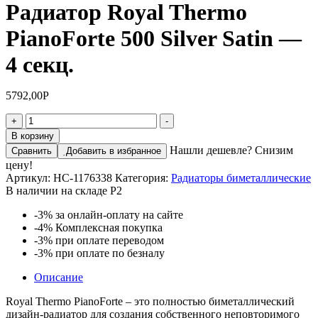
Радиатор Royal Thermo
PianoForte 500 Silver Satin —
4 секц.
5792,00
Р
Количество
+
-
товара
В корзину
Радиатор
Нашли дешевле? Снизим
Сравнить
Добавить в избранное
Royal
цену!
Thermo
Артикул:
НС-1176338
Категория:
Радиаторы биметаллические
PianoForte
В наличии на складе Р2
500
Silver
-3%
за онлайн-оплату на сайте
Satin
-4%
Комплексная покупка
-
-3%
при оплате переводом
4
-3%
при оплате по безналу
секц.
Описание
Royal Thermo PianoForte – это полностью биметаллический
дизайн-радиатор для создания собственного неповторимого