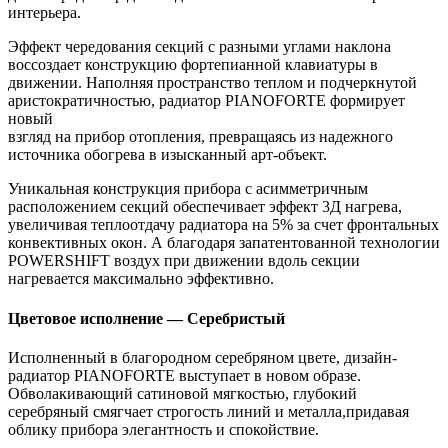
интерьера.
Эффект чередования секций с разными углами наклона
воссоздает конструкцию фортепианной клавиатуры в
движении. Наполняя пространство теплом и подчеркнутой
аристократичностью, радиатор PIANOFORTE формирует
новый
взгляд на прибор отопления, превращаясь из надежного
источника обогрева в изысканный арт-объект.
Уникальная конструкция прибора с асимметричным
расположением секций обеспечивает эффект 3Д нагрева,
увеличивая теплоотдачу радиатора на 5% за счет фронтальных
конвективных окон. А благодаря запатентованной технологии
POWERSHIFT воздух при движении вдоль секции
нагревается максимально эффективно.
Цветовое исполнение — Серебристый
Исполненный в благородном серебряном цвете, дизайн-
радиатор PIANOFORTE выступает в новом образе.
Обволакивающий сатиновой мягкостью, глубокий
серебряный смягчает строгость линий и металла,придавая
облику прибора элегантность и спокойствие.