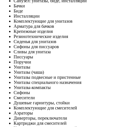
Санузел: унитазы, биде, инсталляции
Бачки
Биде
Инсталляции
Комплектующие для унитазов
Арматура для бачков
Крепежные изделия
Резинотехнические изделия
Сиденья для унитазов
Сифоны для писсуаров
Сливы для унитаза
Писсуары
Поручни
Унитазы
Унитазы (чаша)
Унитазы подвесные и пристенные
Унитазы специального назначения
Унитазы-компакты
Сифоны
Смесители
Душевые гарнитуры, стойки
Комплектующие для смесителей
Аэраторы
Диверторы, переключатели
Картриджи для смесителей