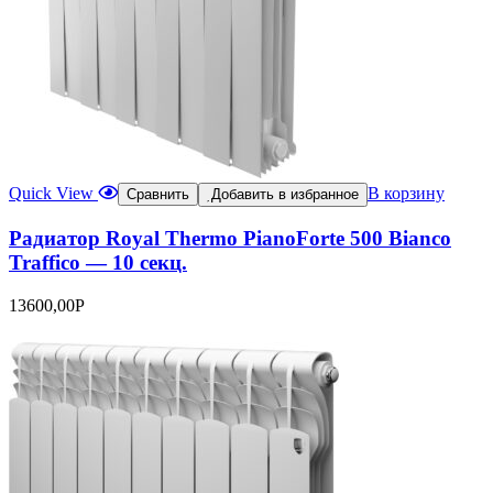
Quick View
В корзину
Сравнить
Добавить в избранное
Радиатор Royal Thermo PianoForte 500 Bianco
Traffico — 10 секц.
13600,00
Р