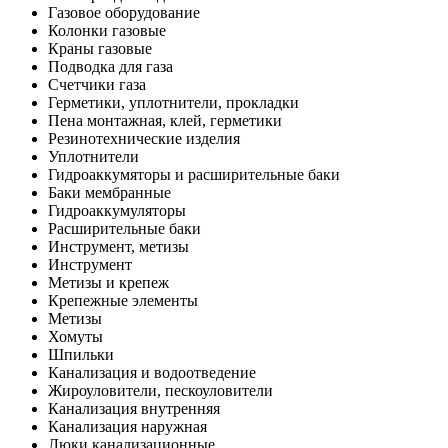
Газовое оборудование
Колонки газовые
Краны газовые
Подводка для газа
Счетчики газа
Герметики, уплотнители, прокладки
Пена монтажная, клей, герметики
Резинотехнические изделия
Уплотнители
Гидроаккумяторы и расширительные баки
Баки мембранные
Гидроаккумуляторы
Расширительные баки
Инструмент, метизы
Инструмент
Метизы и крепеж
Крепежные элементы
Метизы
Хомуты
Шпильки
Канализация и водоотведение
Жироуловители, пескоуловители
Канализация внутренняя
Канализация наружная
Люки канализационные