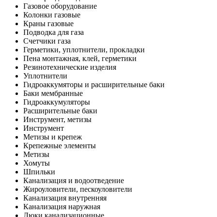
Газовое оборудование
Колонки газовые
Краны газовые
Подводка для газа
Счетчики газа
Герметики, уплотнители, прокладки
Пена монтажная, клей, герметики
Резинотехнические изделия
Уплотнители
Гидроаккумяторы и расширительные баки
Баки мембранные
Гидроаккумуляторы
Расширительные баки
Инструмент, метизы
Инструмент
Метизы и крепеж
Крепежные элементы
Метизы
Хомуты
Шпильки
Канализация и водоотведение
Жироуловители, пескоуловители
Канализация внутренняя
Канализация наружная
Люки канализационные