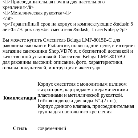
<li>Присоединительная группа для настольного
крепления</li>
<li>Металлическая рукоятка</li>
</ul>
<p>Гарантийный срок на корпус и комплектующие &ndash; 5
лет<br />Срок службы смесителя &ndash; 15 лет&nbsp;</p>
Вы можете купить Смеситель Beluga LMF-8015B-C для
раковины высокий в Рыбинске, по выгодной цене, в интернет
магазине сантехники Shop.VD76.ru с бесплатной доставкой и
качественной установкой. Смеситель Beluga LMF-8015B-C
для раковины высокий: описание, фото, характеристики,
отзывы покупателей, инструкция и аксессуары.
Корпус смесителя с монолитным изливом
с аэратором, картриджем с керамическими
пластинами и металлической рукояткой,
Комплектация
Гибкая подводка для воды ½"-(2 шт.),
Корпус донного клапана, присоединительная
группа для настольного крепления
Стиль
современный