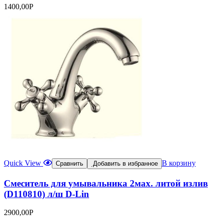
1400,00
Р
Quick View
В корзину
Сравнить
Добавить в избранное
Смеситель для умывальника 2мах. литой излив
(D110810) л/ш D-Lin
2900,00
Р