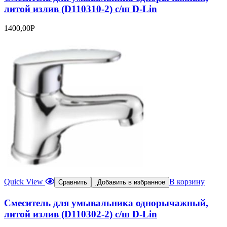
литой излив (D110310-2) с/ш D-Lin
1400,00
Р
Quick View
В корзину
Сравнить
Добавить в избранное
Смеситель для умывальника однорычажный,
литой излив (D110302-2) с/ш D-Lin