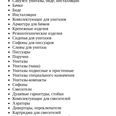
Санузел: унитазы, биде, инсталляции
Бачки
Биде
Инсталляции
Комплектующие для унитазов
Арматура для бачков
Крепежные изделия
Резинотехнические изделия
Сиденья для унитазов
Сифоны для писсуаров
Сливы для унитаза
Писсуары
Поручни
Унитазы
Унитазы (чаша)
Унитазы подвесные и пристенные
Унитазы специального назначения
Унитазы-компакты
Сифоны
Смесители
Душевые гарнитуры, стойки
Комплектующие для смесителей
Аэраторы
Диверторы, переключатели
Картриджи для смесителей