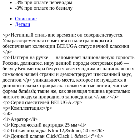
-3%
при оплате переводом
-3%
при оплате по безналу
Описание
Детали
<p>Истинный стиль вне времени: он совершенствуется.
Ультрасовременная герметрия и палитра покрытий
обеспечивает коллекции BELUGA статус вечной классики.
</p>
<p>Паттерн на ручке — напоминает национальную гордость
России, деликатес, икру ценной породы осетровых рыб —
белугу.Веками икра белуги является одним из национальных
символов нашей страны и демонстрирует изысканный вкус,
достаток.</p> уникального места, которое не нуждается в
дополнительных прикрасах: только чистые линии, чистые
формы &mdash; такие же, как звенящая тишина кристально
чистого воздуха природного заповедника.</span></p>
<p>Серия смесителей BELUGA.</p>
<p>Комплектация:</p>
<ul>
<li>Аэратор</li>
<li>Керамический картридж 25 мм</li>
<li>Гибкая подводка &frac12;&rdquo; 50 см</li>
<li>Донный клапан Click/Clack 1 &frac14;"</li>