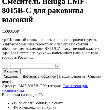
Смеситель Beluga LMF-
8015B-C для раковины
высокий
15080,00
Р
<p>Истинный стиль вне времени: он совершенствуется.
Ультрасовременная герметрия и палитра покрытий
обеспечивает коллекции BELUGA статус вечной классики.
</p> <p>Паттерн на ручке — напоминает национальную
гордость России,…
Количество
+
-
товара
В корзину
Смеситель
Нашли дешевле? Снизим
Сравнить
Добавить в избранное
Beluga
цену!
LMF-
Артикул:
LMF-8015B-C
Категория:
Смесители для
8015B-
умывальника
C
В наличии на складе Л3
для
раковины
-3%
за онлайн-оплату на сайте
высокий
-4%
Комплексная покупка