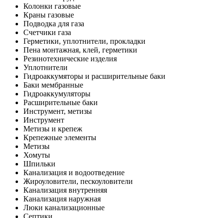
Колонки газовые
Краны газовые
Подводка для газа
Счетчики газа
Герметики, уплотнители, прокладки
Пена монтажная, клей, герметики
Резинотехнические изделия
Уплотнители
Гидроаккумяторы и расширительные баки
Баки мембранные
Гидроаккумуляторы
Расширительные баки
Инструмент, метизы
Инструмент
Метизы и крепеж
Крепежные элементы
Метизы
Хомуты
Шпильки
Канализация и водоотведение
Жироуловители, пескоуловители
Канализация внутренняя
Канализация наружная
Люки канализационные
Септики