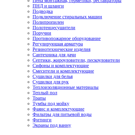
Пена монтажная, герметики, реставраторы
ПНД и шланги
Подводка
Подключение стиральных машин
Полипропилен
Полотенцесушители
Поручни
Противопожарное оборудование
Регулирующая арматура
Резинотехнические изделия
Сантехника для дачи
Септики, жироуловители, пескоуловители
Сифоны и комплектующие
Смесители и комплектующие
Сушилки для белья
Сушилки для рук
Теплоизоляционные материалы
Теплый пол
Трапы
Тумбы под мойку
Фаянс и комплектующие
Фильтры для питьевой воды
Фитинги
Экраны под ванну