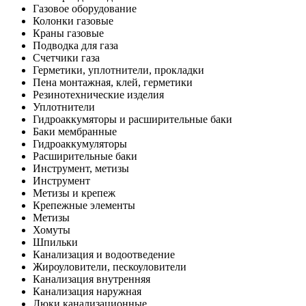
Газовое оборудование
Колонки газовые
Краны газовые
Подводка для газа
Счетчики газа
Герметики, уплотнители, прокладки
Пена монтажная, клей, герметики
Резинотехнические изделия
Уплотнители
Гидроаккумяторы и расширительные баки
Баки мембранные
Гидроаккумуляторы
Расширительные баки
Инструмент, метизы
Инструмент
Метизы и крепеж
Крепежные элементы
Метизы
Хомуты
Шпильки
Канализация и водоотведение
Жироуловители, пескоуловители
Канализация внутренняя
Канализация наружная
Люки канализационные