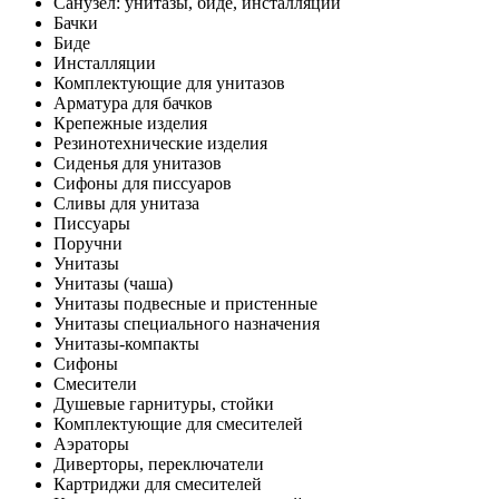
Санузел: унитазы, биде, инсталляции
Бачки
Биде
Инсталляции
Комплектующие для унитазов
Арматура для бачков
Крепежные изделия
Резинотехнические изделия
Сиденья для унитазов
Сифоны для писсуаров
Сливы для унитаза
Писсуары
Поручни
Унитазы
Унитазы (чаша)
Унитазы подвесные и пристенные
Унитазы специального назначения
Унитазы-компакты
Сифоны
Смесители
Душевые гарнитуры, стойки
Комплектующие для смесителей
Аэраторы
Диверторы, переключатели
Картриджи для смесителей