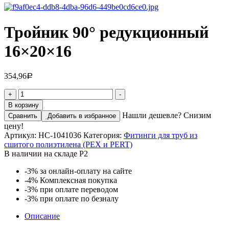
Тройник 90° редукционный
16×20×16
354,96
Р
Количество
+
-
товара
В корзину
Тройник
Нашли дешевле? Снизим
Сравнить
Добавить в избранное
90°
цену!
редукционный
Артикул:
НС-1041036
Категория:
Фитинги для труб из
16×20×16
сшитого полиэтилена (PEX и PERT)
В наличии на складе Р2
-3%
за онлайн-оплату на сайте
-4%
Комплексная покупка
-3%
при оплате переводом
-3%
при оплате по безналу
Описание