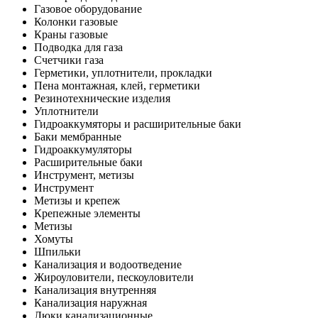
Газовое оборудование
Колонки газовые
Краны газовые
Подводка для газа
Счетчики газа
Герметики, уплотнители, прокладки
Пена монтажная, клей, герметики
Резинотехнические изделия
Уплотнители
Гидроаккумяторы и расширительные баки
Баки мембранные
Гидроаккумуляторы
Расширительные баки
Инструмент, метизы
Инструмент
Метизы и крепеж
Крепежные элементы
Метизы
Хомуты
Шпильки
Канализация и водоотведение
Жироуловители, пескоуловители
Канализация внутренняя
Канализация наружная
Люки канализационные