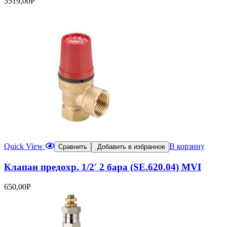
3519,00
Р
Quick View
В корзину
Сравнить
Добавить в избранное
Клапан предохр. 1/2′ 2 бара (SE.620.04) MVI
650,00
Р