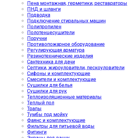
Пена монтажная, герметики, реставраторы
ПНД и шланги
Подводка
Подключение стиральных машин
Полипропилен
Полотенцесушители
Поручни
Противопожарное оборудование
Регулирующая арматура
Резинотехнические изделия
Сантехника для дачи
Септики, жироуловители, пескоуловители
Сифоны и комплектующие
Смесители и комплектующие
Сушилки для белья
Сушилки для рук
Теплоизоляционные материалы
Теплый пол
Трапы
Тумбы под мойку
Фаянс и комплектующие
Фильтры для питьевой воды
Фитинги
Экраны под ванну