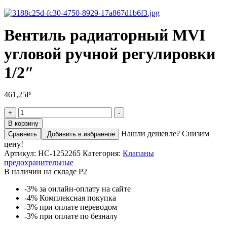
Вентиль радиаторный MVI
угловой ручной регулировки
1/2″
461,25
Р
Количество
+
-
товара
В корзину
Вентиль
Нашли дешевле? Снизим
Сравнить
Добавить в избранное
радиаторный
цену!
MVI
Артикул:
НС-1252265
Категория:
Клапаны
угловой
предохранительные
ручной
В наличии на складе Р2
регулировки
1/2"
-3%
за онлайн-оплату на сайте
-4%
Комплексная покупка
-3%
при оплате переводом
-3%
при оплате по безналу