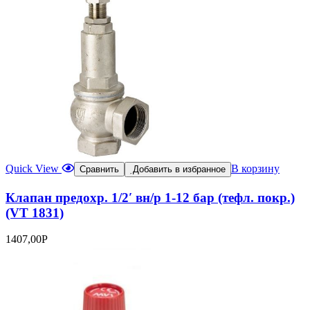
Quick View
В корзину
Сравнить
Добавить в избранное
Клапан предохр. 1/2′ вн/р 1-12 бар (тефл. покр.)
(VT 1831)
1407,00
Р