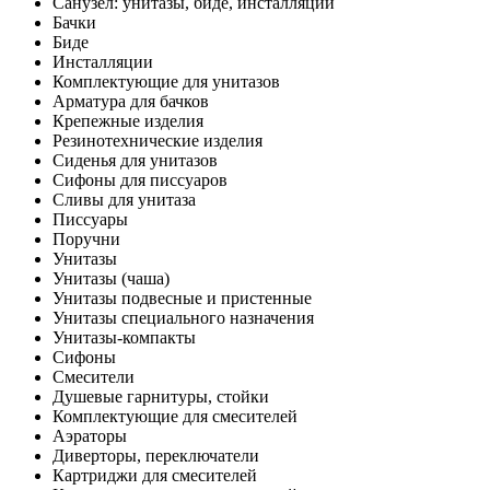
Санузел: унитазы, биде, инсталляции
Бачки
Биде
Инсталляции
Комплектующие для унитазов
Арматура для бачков
Крепежные изделия
Резинотехнические изделия
Сиденья для унитазов
Сифоны для писсуаров
Сливы для унитаза
Писсуары
Поручни
Унитазы
Унитазы (чаша)
Унитазы подвесные и пристенные
Унитазы специального назначения
Унитазы-компакты
Сифоны
Смесители
Душевые гарнитуры, стойки
Комплектующие для смесителей
Аэраторы
Диверторы, переключатели
Картриджи для смесителей