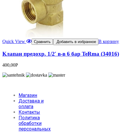
Quick View
В корзину
Сравнить
Добавить в избранное
Клапан предохр. 1/2′ в-в 6 бар TeRma (34016)
400,00
Р
Магазин
Доставка и
оплата
Контакты
Политика
обработки
персональных