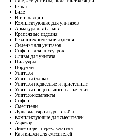
Санузел: унитазы, биде, инсталляции
Бачки
Биде
Инсталляции
Комплектующие для унитазов
Арматура для бачков
Крепежные изделия
Резинотехнические изделия
Сиденья для унитазов
Сифоны для писсуаров
Сливы для унитаза
Писсуары
Поручни
Унитазы
Унитазы (чаша)
Унитазы подвесные и пристенные
Унитазы специального назначения
Унитазы-компакты
Сифоны
Смесители
Душевые гарнитуры, стойки
Комплектующие для смесителей
Аэраторы
Диверторы, переключатели
Картриджи для смесителей