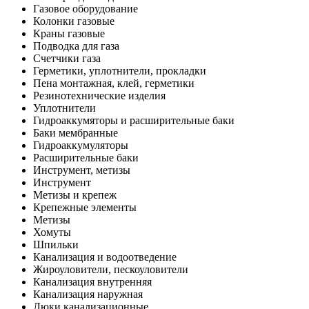
Газовое оборудование
Колонки газовые
Краны газовые
Подводка для газа
Счетчики газа
Герметики, уплотнители, прокладки
Пена монтажная, клей, герметики
Резинотехнические изделия
Уплотнители
Гидроаккумяторы и расширительные баки
Баки мембранные
Гидроаккумуляторы
Расширительные баки
Инструмент, метизы
Инструмент
Метизы и крепеж
Крепежные элементы
Метизы
Хомуты
Шпильки
Канализация и водоотведение
Жироуловители, пескоуловители
Канализация внутренняя
Канализация наружная
Люки канализационные