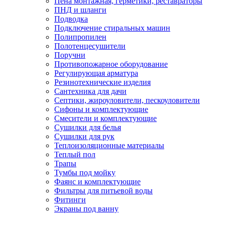
Пена монтажная, герметики, реставраторы
ПНД и шланги
Подводка
Подключение стиральных машин
Полипропилен
Полотенцесушители
Поручни
Противопожарное оборудование
Регулирующая арматура
Резинотехнические изделия
Сантехника для дачи
Септики, жироуловители, пескоуловители
Сифоны и комплектующие
Смесители и комплектующие
Сушилки для белья
Сушилки для рук
Теплоизоляционные материалы
Теплый пол
Трапы
Тумбы под мойку
Фаянс и комплектующие
Фильтры для питьевой воды
Фитинги
Экраны под ванну