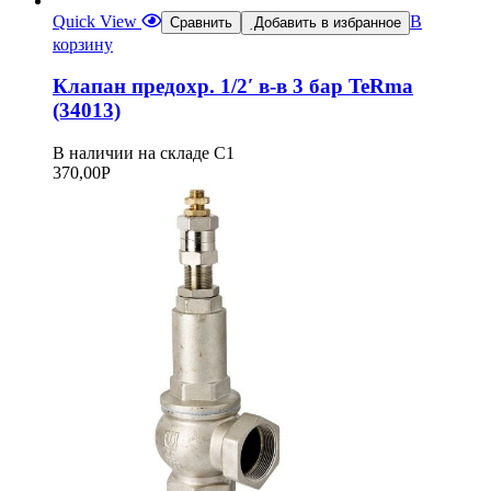
Quick View
В
Сравнить
Добавить в избранное
корзину
Клапан предохр. 1/2′ в-в 3 бар TeRma
(34013)
В наличии на складе С1
370,00
Р