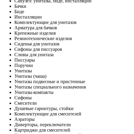
Санузел: унитазы, биде, инсталляции
Бачки
Биде
Инсталляции
Комплектующие для унитазов
Арматура для бачков
Крепежные изделия
Резинотехнические изделия
Сиденья для унитазов
Сифоны для писсуаров
Сливы для унитаза
Писсуары
Поручни
Унитазы
Унитазы (чаша)
Унитазы подвесные и пристенные
Унитазы специального назначения
Унитазы-компакты
Сифоны
Смесители
Душевые гарнитуры, стойки
Комплектующие для смесителей
Аэраторы
Диверторы, переключатели
Картриджи для смесителей