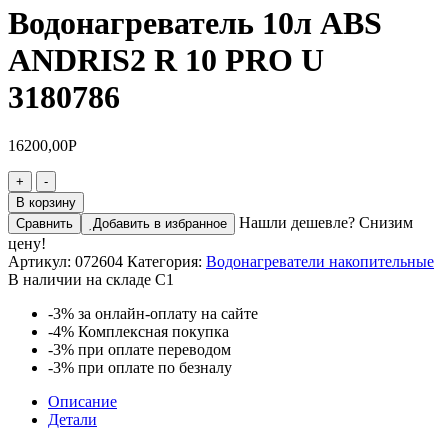
Водонагреватель 10л ABS
ANDRIS2 R 10 PRO U
3180786
16200,00
Р
Количество
+
-
товара
В корзину
Водонагреватель
Нашли дешевле? Снизим
Сравнить
Добавить в избранное
10л
цену!
ABS
Артикул:
072604
Категория:
Водонагреватели накопительные
ANDRIS2
В наличии на складе С1
R
10
-3%
за онлайн-оплату на сайте
PRO
-4%
Комплексная покупка
U
-3%
при оплате переводом
3180786
-3%
при оплате по безналу
Описание
Детали