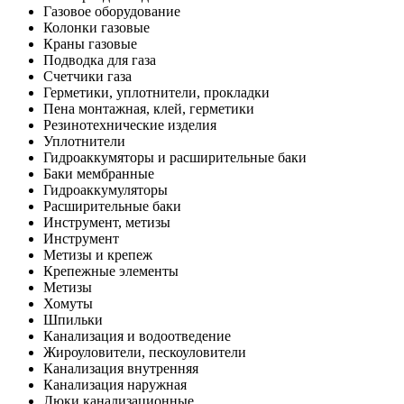
Газовое оборудование
Колонки газовые
Краны газовые
Подводка для газа
Счетчики газа
Герметики, уплотнители, прокладки
Пена монтажная, клей, герметики
Резинотехнические изделия
Уплотнители
Гидроаккумяторы и расширительные баки
Баки мембранные
Гидроаккумуляторы
Расширительные баки
Инструмент, метизы
Инструмент
Метизы и крепеж
Крепежные элементы
Метизы
Хомуты
Шпильки
Канализация и водоотведение
Жироуловители, пескоуловители
Канализация внутренняя
Канализация наружная
Люки канализационные