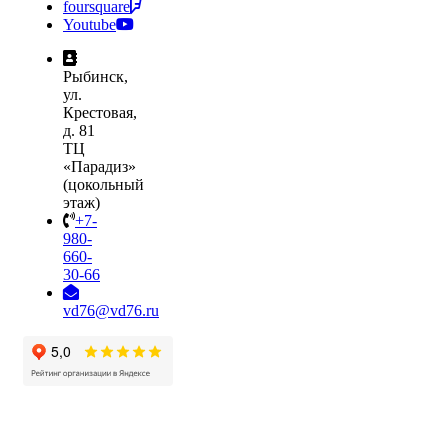
foursquare
Youtube
Рыбинск,
ул.
Крестовая,
д. 81
ТЦ
«Парадиз»
(цокольный
этаж)
+7-
980-
660-
30-66
vd76@vd76.ru