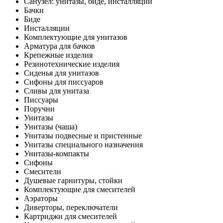
Санузел: унитазы, биде, инсталляции
Бачки
Биде
Инсталляции
Комплектующие для унитазов
Арматура для бачков
Крепежные изделия
Резинотехнические изделия
Сиденья для унитазов
Сифоны для писсуаров
Сливы для унитаза
Писсуары
Поручни
Унитазы
Унитазы (чаша)
Унитазы подвесные и пристенные
Унитазы специального назначения
Унитазы-компакты
Сифоны
Смесители
Душевые гарнитуры, стойки
Комплектующие для смесителей
Аэраторы
Диверторы, переключатели
Картриджи для смесителей