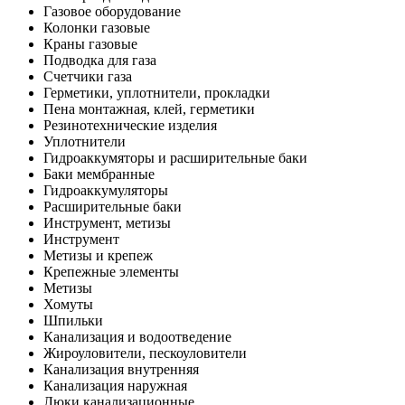
Газовое оборудование
Колонки газовые
Краны газовые
Подводка для газа
Счетчики газа
Герметики, уплотнители, прокладки
Пена монтажная, клей, герметики
Резинотехнические изделия
Уплотнители
Гидроаккумяторы и расширительные баки
Баки мембранные
Гидроаккумуляторы
Расширительные баки
Инструмент, метизы
Инструмент
Метизы и крепеж
Крепежные элементы
Метизы
Хомуты
Шпильки
Канализация и водоотведение
Жироуловители, пескоуловители
Канализация внутренняя
Канализация наружная
Люки канализационные