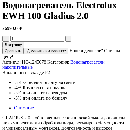
Водонагреватель Electrolux
EWH 100 Gladius 2.0
26990,00
Р
Количество
+
-
товара
В корзину
Водонагреватель
Нашли дешевле? Снизим
Сравнить
Добавить в избранное
Electrolux
цену!
EWH
Артикул:
НС-1245678
Категория:
Водонагреватели
100
накопительные
Gladius
В наличии на складе Р2
2.0
-3%
за онлайн-оплату на сайте
-4%
Комплексная покупка
-3%
при оплате переводом
-3%
при оплате по безналу
Описание
GLADIUS 2.0 – обновленная серия плоской эмали дополнена
новыми режимами обработки воды, регулировкой мощности
и универсальным монтажом. Долговечность и высокое