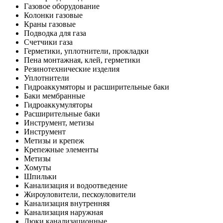
Газовое оборудование
Колонки газовые
Краны газовые
Подводка для газа
Счетчики газа
Герметики, уплотнители, прокладки
Пена монтажная, клей, герметики
Резинотехнические изделия
Уплотнители
Гидроаккумяторы и расширительные баки
Баки мембранные
Гидроаккумуляторы
Расширительные баки
Инструмент, метизы
Инструмент
Метизы и крепеж
Крепежные элементы
Метизы
Хомуты
Шпильки
Канализация и водоотведение
Жироуловители, пескоуловители
Канализация внутренняя
Канализация наружная
Люки канализационные