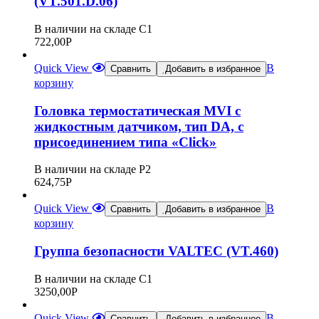
(VT.501.D.06)
В наличии на складе С1
722,00
Р
Quick View
В
Сравнить
Добавить в избранное
корзину
Головка термостатическая MVI с
жидкостным датчиком, тип DA, с
присоединением типа «Сlick»
В наличии на складе Р2
624,75
Р
Quick View
В
Сравнить
Добавить в избранное
корзину
Группа безопасности VALTEC (VT.460)
В наличии на складе С1
3250,00
Р
Quick View
В
Сравнить
Добавить в избранное