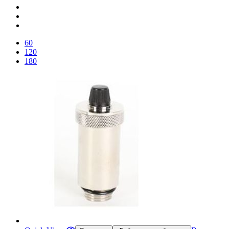
60
120
180