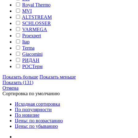
Royal Thermo
MVI
ALTSTREAM
SCHLOSSER
VARMEGA
Proexpert
Itap
Terma
Giacomini
РИДАН
РОСТерм
Показать больше
Показать меньше
Показать
(
131
)
Отмена
Сортировка по умолчанию
Исходная сортировка
По популярности
По новизне
Цены: по возрастанию
Цены: по убыванию