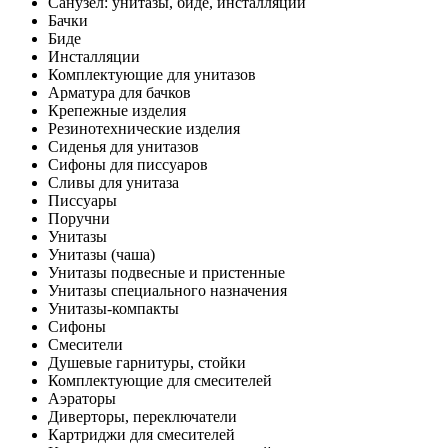
Санузел: унитазы, биде, инсталляции
Бачки
Биде
Инсталляции
Комплектующие для унитазов
Арматура для бачков
Крепежные изделия
Резинотехнические изделия
Сиденья для унитазов
Сифоны для писсуаров
Сливы для унитаза
Писсуары
Поручни
Унитазы
Унитазы (чаша)
Унитазы подвесные и пристенные
Унитазы специального назначения
Унитазы-компакты
Сифоны
Смесители
Душевые гарнитуры, стойки
Комплектующие для смесителей
Аэраторы
Диверторы, переключатели
Картриджи для смесителей