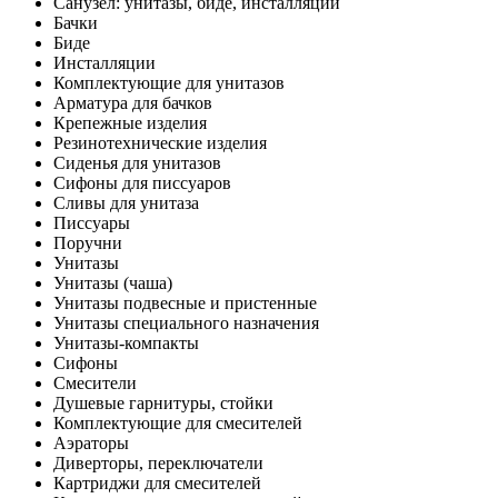
Санузел: унитазы, биде, инсталляции
Бачки
Биде
Инсталляции
Комплектующие для унитазов
Арматура для бачков
Крепежные изделия
Резинотехнические изделия
Сиденья для унитазов
Сифоны для писсуаров
Сливы для унитаза
Писсуары
Поручни
Унитазы
Унитазы (чаша)
Унитазы подвесные и пристенные
Унитазы специального назначения
Унитазы-компакты
Сифоны
Смесители
Душевые гарнитуры, стойки
Комплектующие для смесителей
Аэраторы
Диверторы, переключатели
Картриджи для смесителей