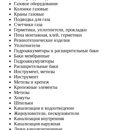
Газовое оборудование
Колонки газовые
Краны газовые
Подводка для газа
Счетчики газа
Герметики, уплотнители, прокладки
Пена монтажная, клей, герметики
Резинотехнические изделия
Уплотнители
Гидроаккумяторы и расширительные баки
Баки мембранные
Гидроаккумуляторы
Расширительные баки
Инструмент, метизы
Инструмент
Метизы и крепеж
Крепежные элементы
Метизы
Хомуты
Шпильки
Канализация и водоотведение
Жироуловители, пескоуловители
Канализация внутренняя
Канализация наружная
Люки канализационные