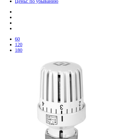
Цены: по убыванию
60
120
180