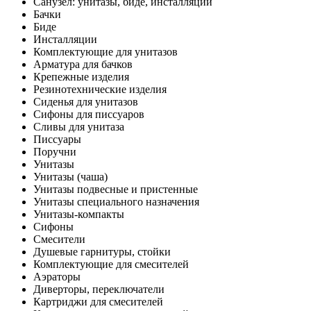
Санузел: унитазы, биде, инсталляции
Бачки
Биде
Инсталляции
Комплектующие для унитазов
Арматура для бачков
Крепежные изделия
Резинотехнические изделия
Сиденья для унитазов
Сифоны для писсуаров
Сливы для унитаза
Писсуары
Поручни
Унитазы
Унитазы (чаша)
Унитазы подвесные и пристенные
Унитазы специального назначения
Унитазы-компакты
Сифоны
Смесители
Душевые гарнитуры, стойки
Комплектующие для смесителей
Аэраторы
Диверторы, переключатели
Картриджи для смесителей