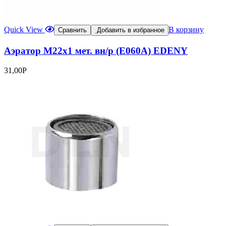
Quick View
В корзину
Сравнить
Добавить в избранное
Аэратор М22х1 мет. вн/р (Е060А) EDENY
31,00
Р