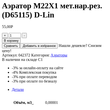
Аэратор М22Х1 мет.нар.рез.
(D65115) D-Lin
55,00
Р
Количество
+
-
товара
В корзину
Аэратор
Нашли дешевле? Снизим
Сравнить
Добавить в избранное
М22Х1
цену!
мет.нар.рез.
Артикул:
042372
Категория:
Аэраторы
(D65115)
В наличии на складе С1
D-
Lin
-3%
за онлайн-оплату на сайте
-4%
Комплексная покупка
-3%
при оплате переводом
-3%
при оплате по безналу
Детали
Объём, м3_
0,00001