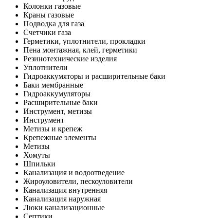
Колонки газовые
Краны газовые
Подводка для газа
Счетчики газа
Герметики, уплотнители, прокладки
Пена монтажная, клей, герметики
Резинотехнические изделия
Уплотнители
Гидроаккумяторы и расширительные баки
Баки мембранные
Гидроаккумуляторы
Расширительные баки
Инструмент, метизы
Инструмент
Метизы и крепеж
Крепежные элементы
Метизы
Хомуты
Шпильки
Канализация и водоотведение
Жироуловители, пескоуловители
Канализация внутренняя
Канализация наружная
Люки канализационные
Септики