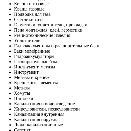
Колонки газовые
Краны газовые
Подводка для газа
Счетчики газа
Герметики, уплотнители, прокладки
Пена монтажная, клей, герметики
Резинотехнические изделия
Уплотнители
Гидроаккумяторы и расширительные баки
Баки мембранные
Гидроаккумуляторы
Расширительные баки
Инструмент, метизы
Инструмент
Метизы и крепеж
Крепежные элементы
Метизы
Хомуты
Шпильки
Канализация и водоотведение
Жироуловители, пескоуловители
Канализация внутренняя
Канализация наружная
Люки канализационные
Септики