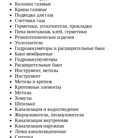
Колонки газовые
Краны газовые
Подводка для газа
Счетчики газа
Герметики, уплотнители, прокладки
Пена монтажная, клей, герметики
Резинотехнические изделия
Уплотнители
Гидроаккумяторы и расширительные баки
Баки мембранные
Гидроаккумуляторы
Расширительные баки
Инструмент, метизы
Инструмент
Метизы и крепеж
Крепежные элементы
Метизы
Хомуты
Шпильки
Канализация и водоотведение
Жироуловители, пескоуловители
Канализация внутренняя
Канализация наружная
Люки канализационные
Септики