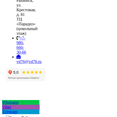
Рыбинск,
ул.
Крестовая,
д. 81
ТЦ
«Парадиз»
(цокольный
этаж)
+7-
980-
660-
30-66
vd76@vd76.ru
Whatsapp
Viber
Telegram