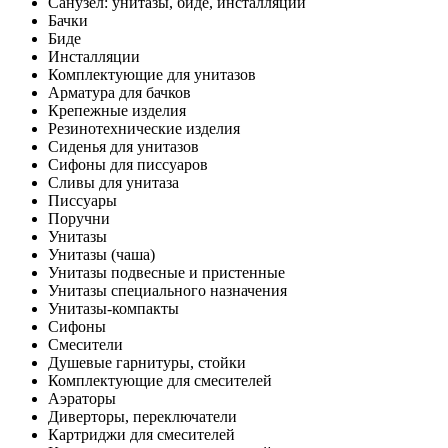
Санузел: унитазы, биде, инсталляции
Бачки
Биде
Инсталляции
Комплектующие для унитазов
Арматура для бачков
Крепежные изделия
Резинотехнические изделия
Сиденья для унитазов
Сифоны для писсуаров
Сливы для унитаза
Писсуары
Поручни
Унитазы
Унитазы (чаша)
Унитазы подвесные и пристенные
Унитазы специального назначения
Унитазы-компакты
Сифоны
Смесители
Душевые гарнитуры, стойки
Комплектующие для смесителей
Аэраторы
Диверторы, переключатели
Картриджи для смесителей