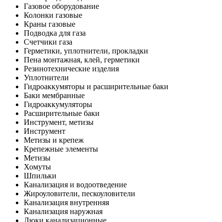
Газовое оборудование
Колонки газовые
Краны газовые
Подводка для газа
Счетчики газа
Герметики, уплотнители, прокладки
Пена монтажная, клей, герметики
Резинотехнические изделия
Уплотнители
Гидроаккумяторы и расширительные баки
Баки мембранные
Гидроаккумуляторы
Расширительные баки
Инструмент, метизы
Инструмент
Метизы и крепеж
Крепежные элементы
Метизы
Хомуты
Шпильки
Канализация и водоотведение
Жироуловители, пескоуловители
Канализация внутренняя
Канализация наружная
Люки канализационные