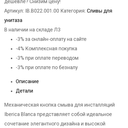
дешевле? Снизим цену!
IBERICA
Артикул:
IB.B022.001.00
Категория:
Сливы для
BLANCA
унитаза
CRYSTAL-
В наличии на складе Л3
R
-3%
за онлайн-оплату на сайте
стекло,
-4%
Комплексная покупка
белый
-3%
при оплате переводом
глянцевый
-3%
при оплате по безналу
(IB.B022.001.00)
Описание
Детали
Механическая кнопка смыва для инсталляций
Iberica Blanca представляет собой идеальное
сочетание элегантного дизайна и высокой