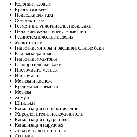
Колонки газовые
Краны газовые
Подводка для газа
Счетчики газа
Герметики, уплотнители, прокладки
Пена монтажная, клей, герметики
Резинотехнические изделия
Уплотнители
Гидроаккумяторы и расширительные баки
Баки мембранные
Гидроаккумуляторы
Расширительные баки
Инструмент, метизы
Инструмент
Метизы и крепеж
Крепежные элементы
Метизы
Хомуты
Шпильки
Канализация и водоотведение
Жироуловители, пескоуловители
Канализация внутренняя
Канализация наружная
Люки канализационные
Септики