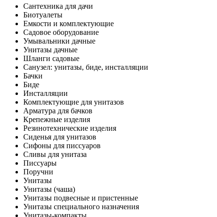
Сантехника для дачи
Биотуалеты
Емкости и комплектующие
Садовое оборудование
Умывальники дачные
Унитазы дачные
Шланги садовые
Санузел: унитазы, биде, инсталляции
Бачки
Биде
Инсталляции
Комплектующие для унитазов
Арматура для бачков
Крепежные изделия
Резинотехнические изделия
Сиденья для унитазов
Сифоны для писсуаров
Сливы для унитаза
Писсуары
Поручни
Унитазы
Унитазы (чаша)
Унитазы подвесные и пристенные
Унитазы специального назначения
Унитазы-компакты