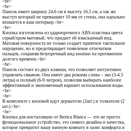
<br>
<br>
Панель имеет ширину 24,6 см и высоту 16,5 см, а так же
выступ который не превышает 10 мм от стены, она идеально
впишется в ваш интерьер.<br>
<br>
Кнопка изготовлена из ударопрочного ABS-пластика цвета
серый/хром матовый, что придает ей изысканный вид.
Матовая поверхность не только создает приятное тактильное
ощущение, но и предотвращает появление отпечатков
пальцев, сохраняя безупречный вид кнопки на протяжении
долгого времени.<br>
<br>
Панель состоит из двух клавиш, что позволяет интуитивно
управлять смывом. Она имеет два режима слива – эко (3-4.5
литра) и полный (6-9 литров), позволяя выбирать наиболее
эффективный и экономичный вариант использования воды.
<br>
<br>
В комплекте с кнопкой идут держатели (2шт.) и толкатели (2
шт.).<br>
<br>
Кнопка для инсталляции от Iberica Blanca — это не просто
функциональное устройство, это символ дизайна и качества,
которое превратит вашу ванную комнату в оазис комфорта и