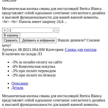
1890,00
Р
Механическая кнопка смыва для инсталляций Iberica Blanca
представляет собой идеальное сочетание элегантного дизайна
и высокой функциональности для вашей ванной комнаты.
<br> <br> Панель имеет ширину 24,6…
Количество
+
-
товара
В корзину
Кнопка
Нашли дешевле? Снизим
Сравнить
Добавить в избранное
смыва
цену!
IBERICA
Артикул:
IB.B021.004.000
Категория:
Сливы для унитаза
BLANCA
В наличии на складе Л3
ESTI-
R
-3%
за онлайн-оплату на сайте
ABS-
-4%
Комплексная покупка
пластик,
-3%
при оплате переводом
хром
-3%
при оплате по безналу
матовый
(IB.B021.004.000)
Описание
Детали
Механическая кнопка смыва для инсталляций Iberica Blanca
представляет собой идеальное сочетание элегантного дизайна
и высокой функциональности для вашей ванной комнаты.