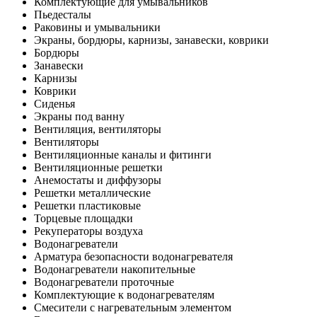
Комплектующие для умывальников
Пьедесталы
Раковины и умывальники
Экраны, бордюры, карнизы, занавески, коврики
Бордюры
Занавески
Карнизы
Коврики
Сиденья
Экраны под ванну
Вентиляция, вентиляторы
Вентиляторы
Вентиляционные каналы и фитинги
Вентиляционные решетки
Анемостаты и диффузоры
Решетки металлические
Решетки пластиковые
Торцевые площадки
Рекуператоры воздуха
Водонагреватели
Арматура безопасности водонагревателя
Водонагреватели накопительные
Водонагреватели проточные
Комплектующие к водонагревателям
Смесители с нагревательным элементом