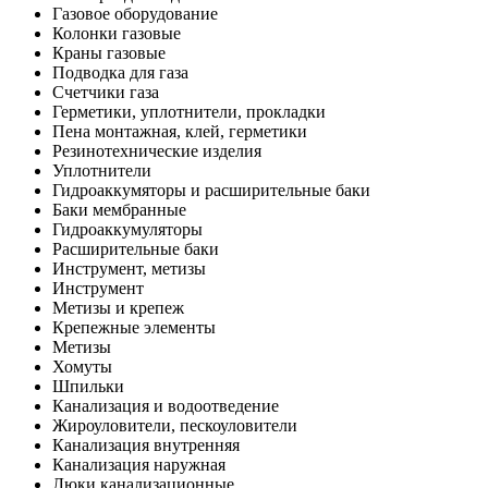
Газовое оборудование
Колонки газовые
Краны газовые
Подводка для газа
Счетчики газа
Герметики, уплотнители, прокладки
Пена монтажная, клей, герметики
Резинотехнические изделия
Уплотнители
Гидроаккумяторы и расширительные баки
Баки мембранные
Гидроаккумуляторы
Расширительные баки
Инструмент, метизы
Инструмент
Метизы и крепеж
Крепежные элементы
Метизы
Хомуты
Шпильки
Канализация и водоотведение
Жироуловители, пескоуловители
Канализация внутренняя
Канализация наружная
Люки канализационные