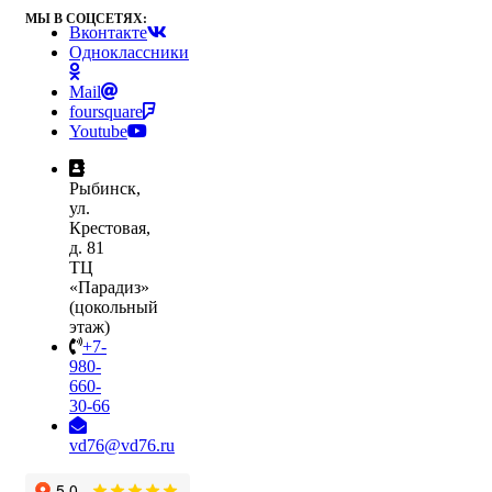
МЫ В СОЦСЕТЯХ:
Вконтакте
Одноклассники
Mail
foursquare
Youtube
Рыбинск,
ул.
Крестовая,
д. 81
ТЦ
«Парадиз»
(цокольный
этаж)
+7-
980-
660-
30-66
vd76@vd76.ru