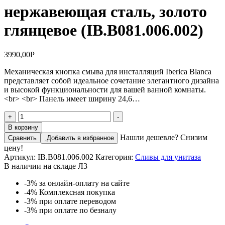
нержавеющая сталь, золото
глянцевое (IB.B081.006.002)
3990,00
Р
Механическая кнопка смыва для инсталляций Iberica Blanca
представляет собой идеальное сочетание элегантного дизайна
и высокой функциональности для вашей ванной комнаты.
<br> <br> Панель имеет ширину 24,6…
Количество
+
-
товара
В корзину
Кнопка
Нашли дешевле? Снизим
Сравнить
Добавить в избранное
смыва
цену!
IBERICA
Артикул:
IB.B081.006.002
Категория:
Сливы для унитаза
BLANCA
В наличии на складе Л3
INOX-
O
-3%
за онлайн-оплату на сайте
нержавеющая
-4%
Комплексная покупка
сталь,
-3%
при оплате переводом
золото
-3%
при оплате по безналу
глянцевое
(IB.B081.006.002)