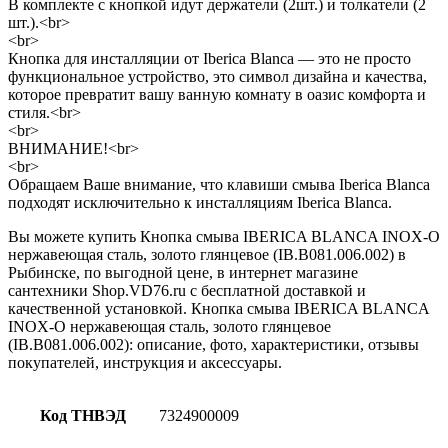
В комплекте с кнопкой идут держатели (2шт.) и толкатели (2
шт.).<br>
<br>
Кнопка для инсталляции от Iberica Blanca — это не просто
функциональное устройство, это символ дизайна и качества,
которое превратит вашу ванную комнату в оазис комфорта и
стиля.<br>
<br>
ВНИМАНИЕ!<br>
<br>
Обращаем Ваше внимание, что клавиши смыва Iberica Blanca
подходят исключительно к инсталляциям Iberica Blanca.
Вы можете купить Кнопка смыва IBERICA BLANCA INOX-O
нержавеющая сталь, золото глянцевое (IB.B081.006.002) в
Рыбинске, по выгодной цене, в интернет магазине
сантехники Shop.VD76.ru с бесплатной доставкой и
качественной установкой. Кнопка смыва IBERICA BLANCA
INOX-O нержавеющая сталь, золото глянцевое
(IB.B081.006.002): описание, фото, характеристики, отзывы
покупателей, инструкция и аксессуары.
Код ТНВЭД
7324900009