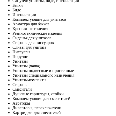
Санузел: унитазы, биде, инсталляции
Бачки
Биде
Инсталляции
Комплектующие для унитазов
Арматура для бачков
Крепежные изделия
Резинотехнические изделия
Сиденья для унитазов
Сифоны для писсуаров
Сливы для унитаза
Писсуары
Поручни
Унитазы
Унитазы (чаша)
Унитазы подвесные и пристенные
Унитазы специального назначения
Унитазы-компакты
Сифоны
Смесители
Душевые гарнитуры, стойки
Комплектующие для смесителей
Аэраторы
Диверторы, переключатели
Картриджи для смесителей