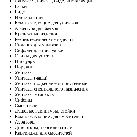
Санузел: унитазы, биде, инсталляции
Бачки
Биде
Инсталляции
Комплектующие для унитазов
Арматура для бачков
Крепежные изделия
Резинотехнические изделия
Сиденья для унитазов
Сифоны для писсуаров
Сливы для унитаза
Писсуары
Поручни
Унитазы
Унитазы (чаша)
Унитазы подвесные и пристенные
Унитазы специального назначения
Унитазы-компакты
Сифоны
Смесители
Душевые гарнитуры, стойки
Комплектующие для смесителей
Аэраторы
Диверторы, переключатели
Картриджи для смесителей