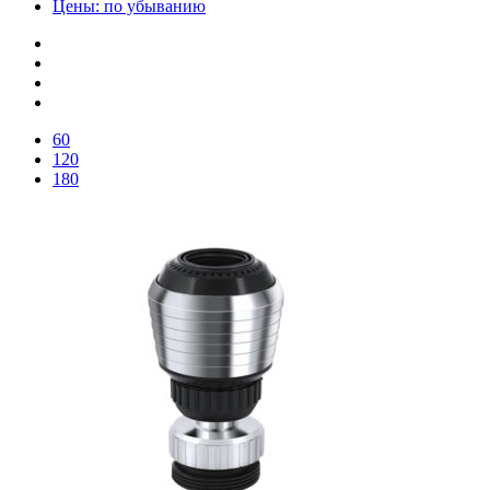
Цены: по убыванию
60
120
180