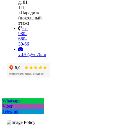
д. 81
ТЦ
«Парадиз»
(цокольный
этаж)
+7-
980-
660-
30-66
vd76@vd76.ru
Whatsapp
Viber
Telegram