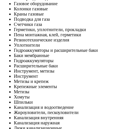
Газовое оборудование
Колонки газовые
Краны газовые
Подводка для газа
Счетчики газа
Герметики, уплотнители, прокладки
Пена монтажная, клей, герметики
Резинотехнические изделия
Уплотнители
Гидроаккумяторы и расширительные баки
Баки мембранные
Гидроаккумуляторы
Расширительные баки
Инструмент, метизы
Инструмент
Метизы и крепеж
Крепежные элементы
Метизы
Хомуты
Шпильки
Канализация и водоотведение
Жироуловители, пескоуловители
Канализация внутренняя
Канализация наружная
Люки канализационные