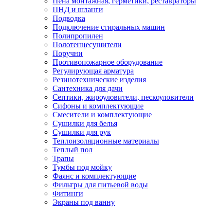
Пена монтажная, герметики, реставраторы
ПНД и шланги
Подводка
Подключение стиральных машин
Полипропилен
Полотенцесушители
Поручни
Противопожарное оборудование
Регулирующая арматура
Резинотехнические изделия
Сантехника для дачи
Септики, жироуловители, пескоуловители
Сифоны и комплектующие
Смесители и комплектующие
Сушилки для белья
Сушилки для рук
Теплоизоляционные материалы
Теплый пол
Трапы
Тумбы под мойку
Фаянс и комплектующие
Фильтры для питьевой воды
Фитинги
Экраны под ванну