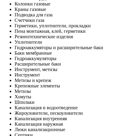
Колонки газовые
Краны газовые
Подводка для газа
Счетчики газа
Герметики, уплотнители, прокладки
Пена монтажная, клей, герметики
Резинотехнические изделия
Уплотнители
Гидроаккумяторы и расширительные баки
Баки мембранные
Гидроаккумуляторы
Расширительные баки
Инструмент, метизы
Инструмент
Метизы и крепеж
Крепежные элементы
Метизы
Хомуты
Шпильки
Канализация и водоотведение
Жироуловители, пескоуловители
Канализация внутренняя
Канализация наружная
Люки канализационные
Септики