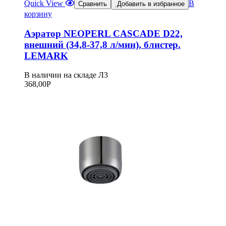
Quick View
В
Сравнить
Добавить в избранное
корзину
Аэратор NEOPERL CASCADE D22,
внешний (34,8-37,8 л/мин), блистер.
LEMARK
В наличии на складе Л3
368,00
Р