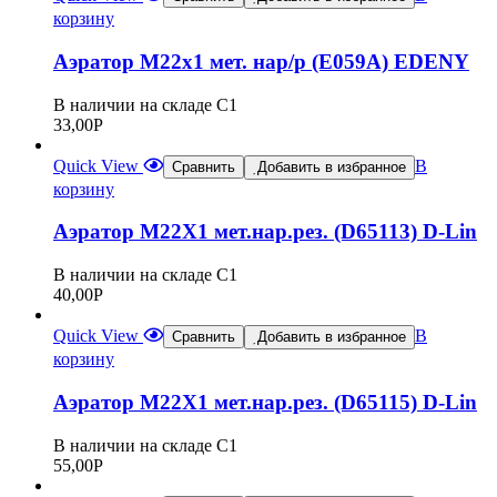
корзину
Аэратор М22х1 мет. нар/р (Е059А) EDENY
В наличии на складе С1
33,00
Р
Quick View
В
Сравнить
Добавить в избранное
корзину
Аэратор М22Х1 мет.нар.рез. (D65113) D-Lin
В наличии на складе С1
40,00
Р
Quick View
В
Сравнить
Добавить в избранное
корзину
Аэратор М22Х1 мет.нар.рез. (D65115) D-Lin
В наличии на складе С1
55,00
Р