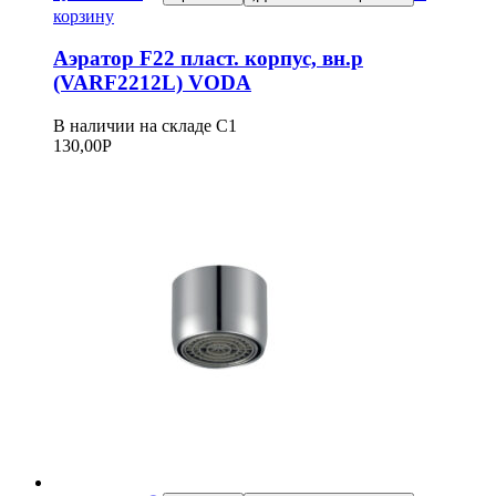
корзину
Аэратор F22 пласт. корпус, вн.р
(VARF2212L) VODA
В наличии на складе С1
130,00
Р