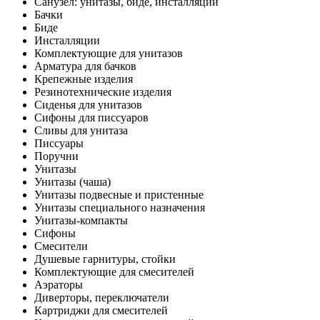
Санузел: унитазы, биде, инсталляции
Бачки
Биде
Инсталляции
Комплектующие для унитазов
Арматура для бачков
Крепежные изделия
Резинотехнические изделия
Сиденья для унитазов
Сифоны для писсуаров
Сливы для унитаза
Писсуары
Поручни
Унитазы
Унитазы (чаша)
Унитазы подвесные и пристенные
Унитазы специального назначения
Унитазы-компакты
Сифоны
Смесители
Душевые гарнитуры, стойки
Комплектующие для смесителей
Аэраторы
Диверторы, переключатели
Картриджи для смесителей