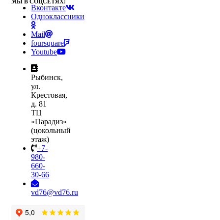
МЫ В СОЦСЕТЯХ:
Вконтакте
Одноклассники
Mail
foursquare
Youtube
Рыбинск,
ул.
Крестовая,
д. 81
ТЦ
«Парадиз»
(цокольный
этаж)
+7-
980-
660-
30-66
vd76@vd76.ru