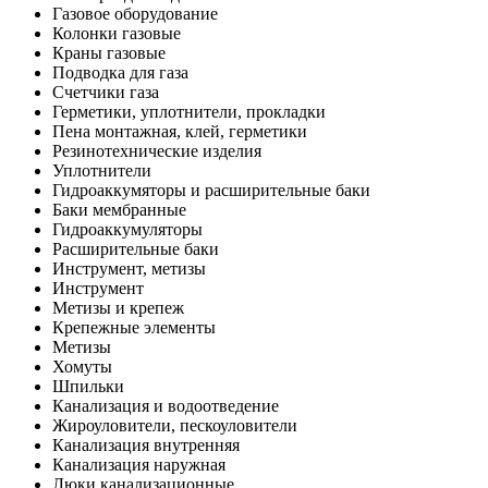
Газовое оборудование
Колонки газовые
Краны газовые
Подводка для газа
Счетчики газа
Герметики, уплотнители, прокладки
Пена монтажная, клей, герметики
Резинотехнические изделия
Уплотнители
Гидроаккумяторы и расширительные баки
Баки мембранные
Гидроаккумуляторы
Расширительные баки
Инструмент, метизы
Инструмент
Метизы и крепеж
Крепежные элементы
Метизы
Хомуты
Шпильки
Канализация и водоотведение
Жироуловители, пескоуловители
Канализация внутренняя
Канализация наружная
Люки канализационные