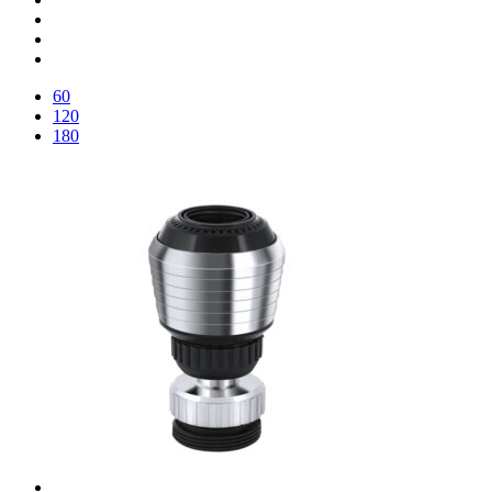
60
120
180