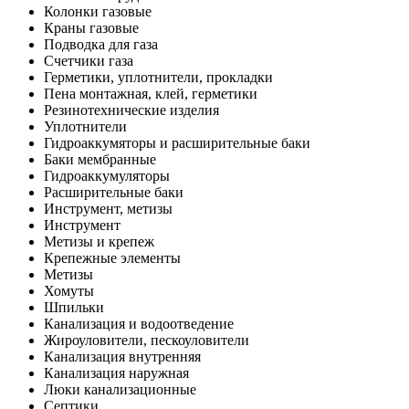
Колонки газовые
Краны газовые
Подводка для газа
Счетчики газа
Герметики, уплотнители, прокладки
Пена монтажная, клей, герметики
Резинотехнические изделия
Уплотнители
Гидроаккумяторы и расширительные баки
Баки мембранные
Гидроаккумуляторы
Расширительные баки
Инструмент, метизы
Инструмент
Метизы и крепеж
Крепежные элементы
Метизы
Хомуты
Шпильки
Канализация и водоотведение
Жироуловители, пескоуловители
Канализация внутренняя
Канализация наружная
Люки канализационные
Септики